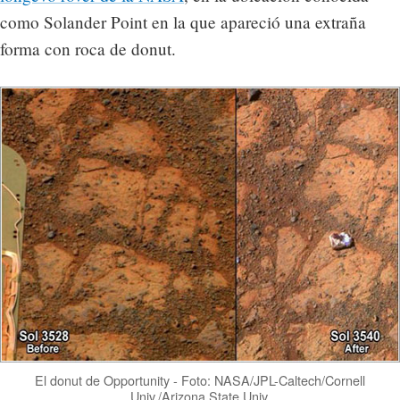
como Solander Point en la que apareció una extraña
forma con roca de donut.
El donut de Opportunity - Foto: NASA/JPL-Caltech/Cornell
Univ./Arizona State Univ.