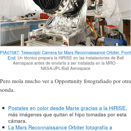
PIA07087: Telescopic Camera for Mars Reconnaissance Orbiter, Front
End:
Un técnico prepara la HiRISE en las instalaciones de Ball
Aerospace antes de enviarla a ser instalada en la MRO -
NASA/JPL/Ball Aerospace
Pero mola mucho ver a Opportunity fotografiado por otra
sonda.
Postales en color desde Marte gracias a la HiRISE
,
más imágenes que quitan el hipo tomadas por esta
cámara.
La Mars Reconnaissance Orbiter fotografía a