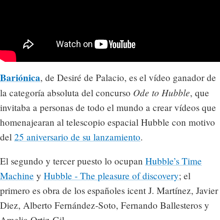
Bariónica
, de Desiré de Palacio, es el vídeo ganador de
Ode to Hubble
la categoría absoluta del concurso
, que
invitaba a personas de todo el mundo a crear vídeos que
homenajearan al telescopio espacial Hubble con motivo
del
25 aniversario de su lanzamiento
.
El segundo y tercer puesto lo ocupan
Hubble’s Time
Machine
y
Hubble - The pleasure of discovery
; el
primero es obra de los españoles icent J. Martínez, Javier
Diez, Alberto Fernández-Soto, Fernando Ballesteros y
Amelia Ortiz-Gil.