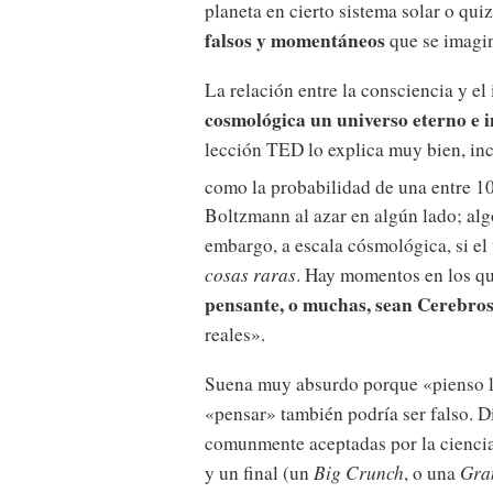
planeta en cierto sistema solar o qui
falsos y momentáneos
que se imagin
La relación entre la consciencia y e
cosmológica un universo eterno e i
lección TED lo explica muy bien, inc
como la probabilidad de una entre 1
Boltzmann al azar en algún lado; algo
embargo, a escala cósmológica, si el 
cosas raras
. Hay momentos en los q
pensante, o muchas, sean Cerebro
reales».
Suena muy absurdo porque «pienso lu
«pensar» también podría ser falso. Di
comunmente aceptadas por la ciencia 
y un final (un
Big Crunch
, o una
Gra