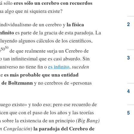
eres sólo un cerebro con recuerdos
zá sólo
a algo que ni siquiera existe?
la física
l individualismo de un cerebro y
nfinito
es parte de la gracia de esta paradoja. La
luyendo algunos cálculos de los científicos,
50
50
0
de que realmente surja un Cerebro de
 tan infinitesimal que es casi absurdo. Sin
universo no tiene fin o
es infinito
,
suceden
es más probable que una entidad
ue
s de Boltzmann
y no cerebros de «personas
ego existo» y todo eso; pero ese recuerdo de
cen que con el paso de los años y las teorías
sobre la existencia de un principio
(Big Bang)
la paradoja del Cerebro de
n Congelación
)