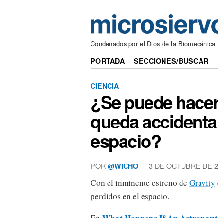
Condenados por el Dios de la Biomecánica
PORTADA
SECCIONES/BUSCAR
CIENCIA
¿Se puede hacer 
queda accidental
espacio?
POR
— 3 DE OCTUBRE DE 2
@WICHO
Con el inminente estreno de
Gravity
perdidos en el espacio.
What Happens If An Astronaut 
En