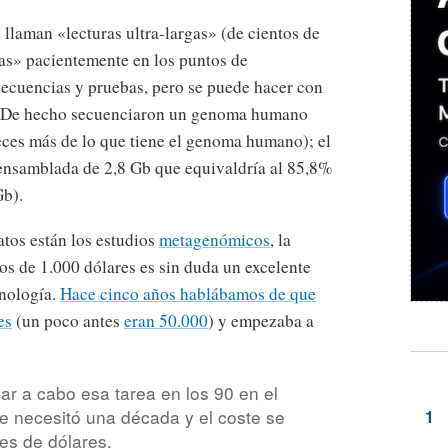
 llaman «lecturas ultra-largas» (de cientos de
as» pacientemente en los puntos de
secuencias y pruebas, pero se puede hacer con
. De hecho secuenciaron un genoma humano
ces más de lo que tiene el genoma humano); el
 ensamblada de 2,8 Gb que equivaldría al 85,8%
b).
atos están los estudios
metagenómicos
, la
s de 1.000 dólares es sin duda un excelente
cnología.
Hace cinco años hablábamos de que
es
(un poco antes
eran 50.000
) y empezaba a
r a cabo esa tarea en los 90 en el
e necesitó una década y el coste se
es de dólares.