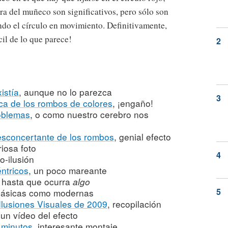
ra del muñeco son significativos, pero sólo son
ndo el círculo en movimiento. Definitivamente,
il de lo que parece!
istía
, aunque no lo parezca
tica de los rombos de colores
, ¡engaño!
oblemas
, o como nuestro cerebro nos
desconcertante de los rombos
, genial efecto
riosa foto
eo-ilusión
ntricos
, un poco mareante
hasta que ocurra
algo
clásicas como modernas
 Ilusiones Visuales de 2009
, recopilación
un vídeo del efecto
 minutos
, interesante montaje