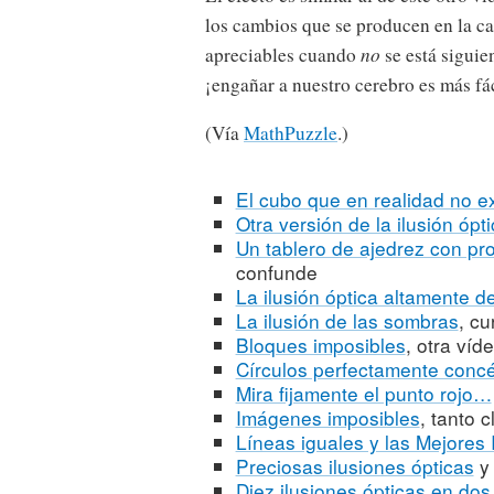
los cambios que se producen en la ca
apreciables cuando
no
se está siguie
¡engañar a nuestro cerebro es más fác
(Vía
MathPuzzle
.)
El cubo que en realidad no ex
Otra versión de la ilusión óp
Un tablero de ajedrez con pr
confunde
La ilusión óptica altamente 
La ilusión de las sombras
, cu
Bloques imposibles
, otra víd
Círculos perfectamente concé
Mira fijamente el punto rojo…
Imágenes imposibles
, tanto 
Líneas iguales y las Mejores
Preciosas ilusiones ópticas
y 
Diez ilusiones ópticas en dos