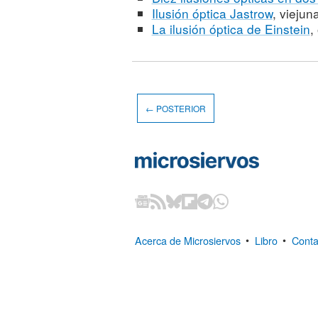
Ilusión óptica Jastrow
, viejun
La ilusión óptica de Einstein
,
← POSTERIOR
Acerca de Microsiervos
•
Libro
•
Conta