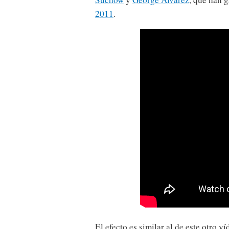
2011
.
El efecto es similar al de este otro ví