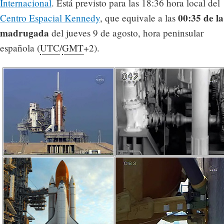
Internacional
. Está previsto para las 18:36 hora local del
00:35 de la
Centro Espacial Kennedy
, que equivale a las
madrugada
del jueves 9 de agosto, hora peninsular
española (
UTC
/
GMT
+2).