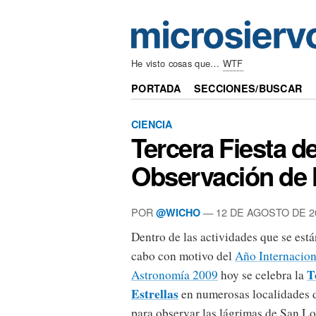
He visto cosas que…
WTF
PORTADA
SECCIONES/BUSCAR
CIENCIA
Tercera Fiesta de
Observación de 
POR
— 12 DE AGOSTO DE 2
@WICHO
Dentro de las actividades que se est
cabo con motivo del
Año Internacion
T
Astronomía 2009
hoy se celebra la
Estrellas
en numerosas localidades 
para observar las lágrimas de San L