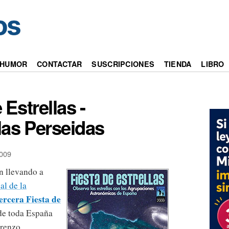
HUMOR
CONTACTAR
SUSCRIPCIONES
TIENDA
LIBRO
 Estrellas -
las Perseidas
009
án llevando a
al de la
ercera Fiesta de
de toda España
orenzo.