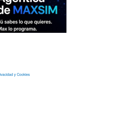
ivacidad y Cookies
MAXSIM
- La nube agéntica
LO MÁS VISTO RECIENTEMENTE
«Mira mamá, sin cookies»: una web
que revela todo lo que un sitio web