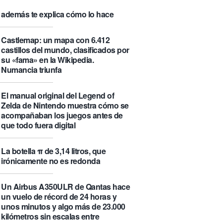
que se visita puede saber de ti y
además te explica cómo lo hace
Castlemap: un mapa con 6.412
castillos del mundo, clasificados por
su «fama» en la Wikipedia.
Numancia triunfa
El manual original del Legend of
Zelda de Nintendo muestra cómo se
acompañaban los juegos antes de
que todo fuera digital
La botella π de 3,14 litros, que
irónicamente no es redonda
Un Airbus A350ULR de Qantas hace
un vuelo de récord de 24 horas y
unos minutos y algo más de 23.000
kilómetros sin escalas entre