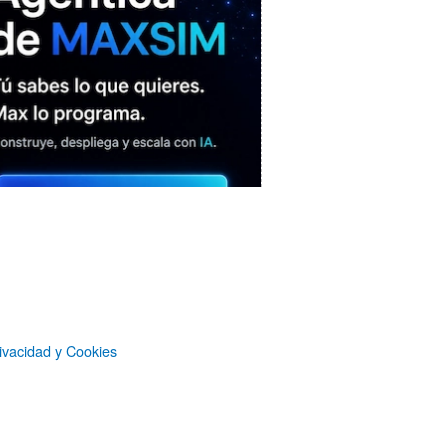
MAXSIM
- La nube agéntica
ivacidad y Cookies
LO MÁS VISTO RECIENTEMENTE
«Mira mamá, sin cookies»: una web
que revela todo lo que un sitio web