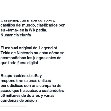
que se visita puede saber de ti y
además te explica cómo lo hace
Castlemap: un mapa con 6.412
castillos del mundo, clasificados por
su «fama» en la Wikipedia.
Numancia triunfa
El manual original del Legend of
Zelda de Nintendo muestra cómo se
acompañaban los juegos antes de
que todo fuera digital
Responsables de eBay
respondieron a unas críticas
periodísticas con una campaña de
acoso que ha acabado costándoles
56 millones de dólares y varias
condenas de prisión