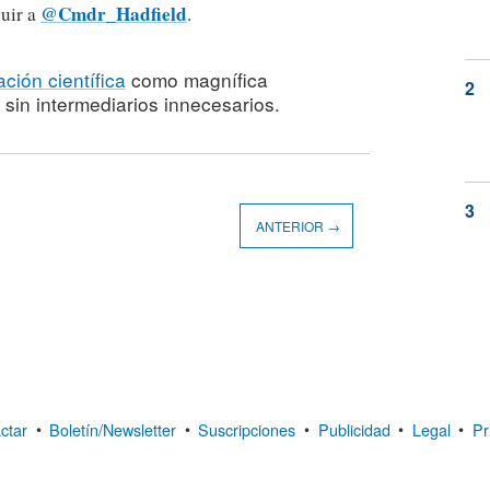
@Cmdr_Hadfield
guir a
.
ación científica
como magnífica
sin intermediarios innecesarios.
ANTERIOR →
ctar
•
Boletín/Newsletter
•
Suscripciones
•
Publicidad
•
Legal
•
Pr