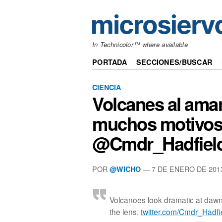
In Technicolor™ where available
PORTADA
SECCIONES/BUSCAR
CIENCIA
Volcanes al aman
muchos motivos 
@Cmdr_Hadfiel
POR
— 7 DE ENERO DE 201
@WICHO
Volcanoes look dramatic at dawn
the lens.
twitter.com/Cmdr_Hadf