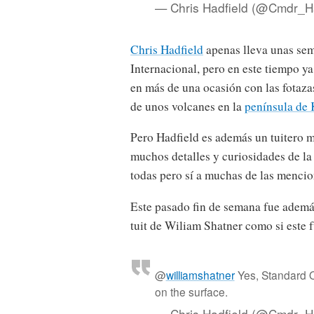
— Chris Hadfield (@Cmdr_H
Chris Hadfield
apenas lleva unas sem
Internacional, pero en este tiempo y
en más de una ocasión con las fotazas
de unos volcanes en la
península de
Pero Hadfield es además un tuitero
muchos detalles y curiosidades de la 
todas pero sí a muchas de las mencio
Este pasado fin de semana fue ademá
tuit de Wiliam Shatner como si este f
@
williamshatner
Yes, Standard Or
on the surface.
— Chris Hadfield (@Cmdr_H