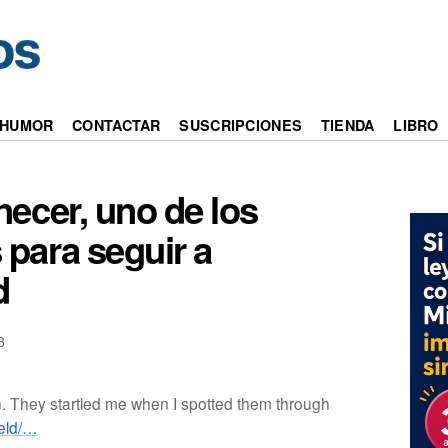
HUMOR
CONTACTAR
SUSCRIPCIONES
TIENDA
LIBRO
ecer, uno de los
para seguir a
d
3
. They startled me when I spotted them through
ield/…