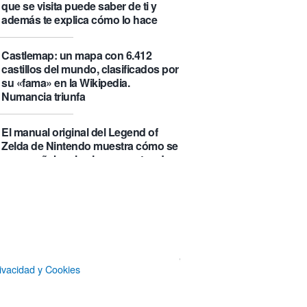
que se visita puede saber de ti y
además te explica cómo lo hace
Castlemap: un mapa con 6.412
castillos del mundo, clasificados por
su «fama» en la Wikipedia.
Numancia triunfa
El manual original del Legend of
Zelda de Nintendo muestra cómo se
acompañaban los juegos antes de
que todo fuera digital
La botella π de 3,14 litros, que
irónicamente no es redonda
Un Airbus A350ULR de Qantas hace
ivacidad y Cookies
un vuelo de récord de 24 horas y
unos minutos y algo más de 23.000
kilómetros sin escalas entre