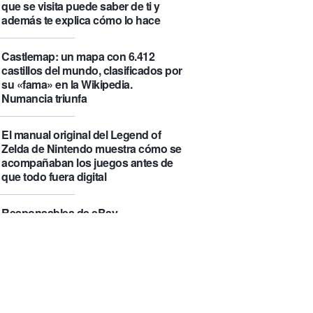
que se visita puede saber de ti y
además te explica cómo lo hace
Castlemap: un mapa con 6.412
castillos del mundo, clasificados por
su «fama» en la Wikipedia.
Numancia triunfa
El manual original del Legend of
Zelda de Nintendo muestra cómo se
acompañaban los juegos antes de
que todo fuera digital
Responsables de eBay
respondieron a unas críticas
periodísticas con una campaña de
acoso que ha acabado costándoles
56 millones de dólares y varias
condenas de prisión