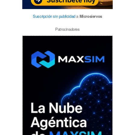
Suscripción sin publicidad
a
Microsiervos
Patrocinadores