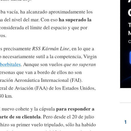
 iba vacía, ha alcanzado aproximadamente los
ha superado la
a del nivel del mar. Con eso
considerada el límite del espacio y que por
ros.
 es precisamente
RSS Kármán Line
, en lo que a
 necesariamente sutil a la competencia, Virgin
borbitales
. Aunque son vuelos
que no superan
personas que van a bordo de ellos no son
ración Aeronáutica Internacional (FAI).
eral de Aviación (FAA) de los Estados Unidos,
 80 km.
para responder a
l nuevo cohete y la cápsula
rte de su clientela
. Pero desde el 20 de julio
 hizo su primer vuelo tripulado, sólo ha habido