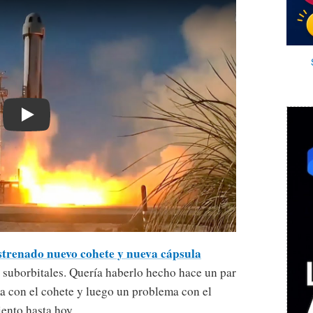
Play
strenado nuevo cohete y nueva cápsula
 suborbitales. Quería haberlo hecho hace un par
 con el cohete y luego un problema con el
ento hasta hoy.