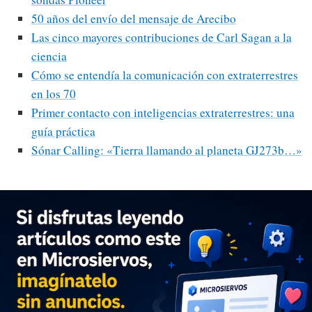
50 años del envío del mensaje de Arecibo
Las cinco mayores contribuciones de Carl Sagan a la
ciencia
Cómo se entendía la comunicación con extraterrestres
en los 70
Primer contacto con inteligencias extraterrestres: una
guía práctica
Sónar Calling: «Tierra llamando al planeta GJ273b…»