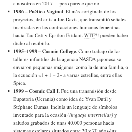
a nosotros en 2017… pero parece que no.
1986 – Poética Vaginal
. El más «original» de los
proyectos, del artista Joe Davis, que transmitió señales
inspiradas en las contracciones humanas femeninas
hacia Tau Ceti y Epsilon Eridani.
WTF
?! pueden haber
dicho al recibirlo.
1995–1998 – Cosmic College
. Como trabajo de los
talleres infantiles de la agencia NASDA japonesa se
enviaron pequeñas imágenes, como la de una familia, o
la ecuación «1 + 1 = 2» a varias estrellas, entre ellas
Spica.
1999 – Cosmic Call I
. Fue una transmisión desde
Eupatoria (Ucrania) como idea de Yvan Dutil y
Stéphane Dumas. Incluía un lenguaje de símbolos
inventado para la ocasión
(linguaje interstellar)
y
saludos grabados de unas 40.000 personas hacia
sistemas estelares situados entre 30 y 70 años-luz.