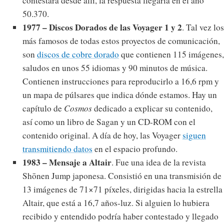
contestara desde allí, la respuesta llegaría en el año
50.370.
1977 – Discos Dorados de las Voyager 1 y 2
. Tal vez los
más famosos de todas estos proyectos de comunicación,
son
discos de cobre dorado
que contienen 115 imágenes,
saludos en unos 55 idiomas y 90 minutos de música.
Contienen instrucciones para reproducirlo a 16,6 rpm y
un mapa de púlsares que indica dónde estamos. Hay un
capítulo de
Cosmos
dedicado a explicar su contenido,
así como un libro de Sagan y un CD-ROM con el
contenido original. A día de hoy, las Voyager
siguen
transmitiendo datos
en el espacio profundo.
1983 – Mensaje a Altair
. Fue una idea de la revista
Shōnen Jump japonesa. Consistió en una transmisión de
13 imágenes de 71×71 píxeles, dirigidas hacia la estrella
Altair, que está a 16,7 años-luz. Si alguien lo hubiera
recibido y entendido podría haber contestado y llegado