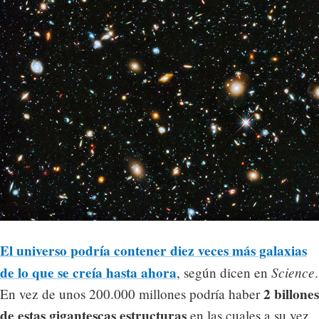
El universo podría contener diez veces más galaxias
de lo que se creía hasta ahora
Science
, según dicen en
.
2 billones
En vez de unos 200.000 millones podría haber
de estas gigantescas estructuras
en las cuales a su vez