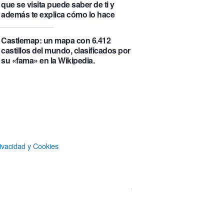
que se visita puede saber de ti y
además te explica cómo lo hace
Castlemap: un mapa con 6.412
castillos del mundo, clasificados por
su «fama» en la Wikipedia.
Numancia triunfa
El manual original del Legend of
Zelda de Nintendo muestra cómo se
acompañaban los juegos antes de
que todo fuera digital
ivacidad y Cookies
La botella π de 3,14 litros, que
irónicamente no es redonda
Un Airbus A350ULR de Qantas hace
un vuelo de récord de 24 horas y
unos minutos y algo más de 23.000
kilómetros sin escalas entre