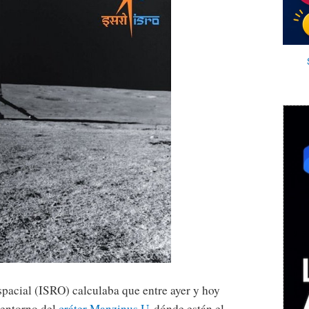
pacial (ISRO) calculaba que entre ayer y hoy
 entorno del
cráter Manzinus U
, dónde están el