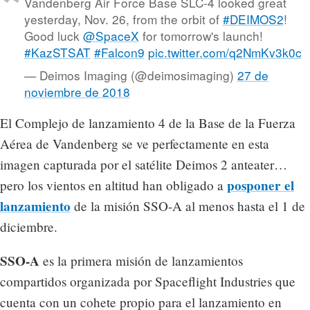
Vandenberg Air Force Base SLC-4 looked great
yesterday, Nov. 26, from the orbit of
#DEIMOS2
!
Good luck
@SpaceX
for tomorrow's launch!
#KazSTSAT
#Falcon9
pic.twitter.com/q2NmKv3k0c
— Deimos Imaging (@deimosimaging)
27 de
noviembre de 2018
El Complejo de lanzamiento 4 de la Base de la Fuerza
Aérea de Vandenberg se ve perfectamente en esta
imagen capturada por el satélite Deimos 2 anteater…
posponer el
pero los vientos en altitud han obligado a
lanzamiento
de la misión SSO-A al menos hasta el 1 de
diciembre.
SSO-A
es la primera misión de lanzamientos
compartidos organizada por Spaceflight Industries que
cuenta con un cohete propio para el lanzamiento en