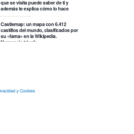
que se visita puede saber de ti y
además te explica cómo lo hace
Castlemap: un mapa con 6.412
castillos del mundo, clasificados por
su «fama» en la Wikipedia.
Numancia triunfa
El manual original del Legend of
Zelda de Nintendo muestra cómo se
acompañaban los juegos antes de
que todo fuera digital
ivacidad y Cookies
La botella π de 3,14 litros, que
irónicamente no es redonda
Un Airbus A350ULR de Qantas hace
un vuelo de récord de 24 horas y
unos minutos y algo más de 23.000
kilómetros sin escalas entre