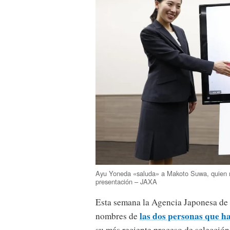
Ayu Yoneda «saluda» a Makoto Suwa, quien no
presentación – JAXA
Esta semana la Agencia Japonesa de
las dos personas que h
nombres de
su más reciente proceso de selecció