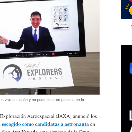
 vive en Japón y no pudo estar en persona en la
 Exploración Aeroespacial (JAXA) anunció los
a escogido como candidatas a astronauta
en
Ayu Yoneda
n. Son
, una cirujana de la Cruz