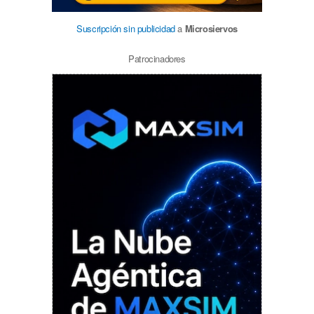
Suscripción sin publicidad
a
Microsiervos
Patrocinadores