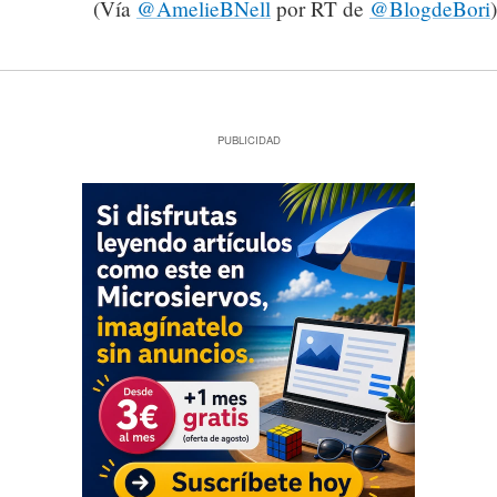
(Vía
@AmelieBNell
por RT de
@BlogdeBori
)
PUBLICIDAD