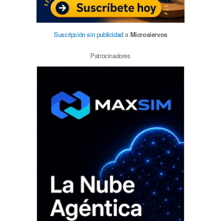
Suscripción sin publicidad
a
Microsiervos
Patrocinadores