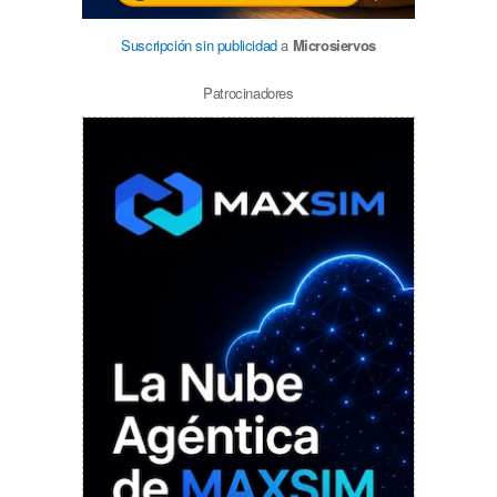
Suscripción sin publicidad
a
Microsiervos
Patrocinadores