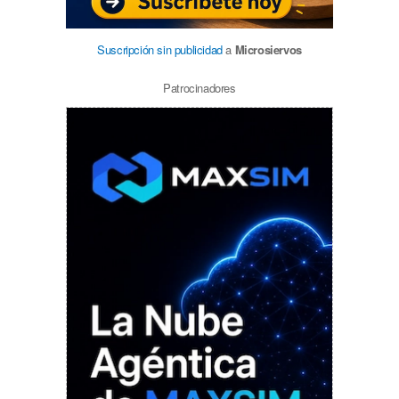
Suscripción sin publicidad
a
Microsiervos
Patrocinadores