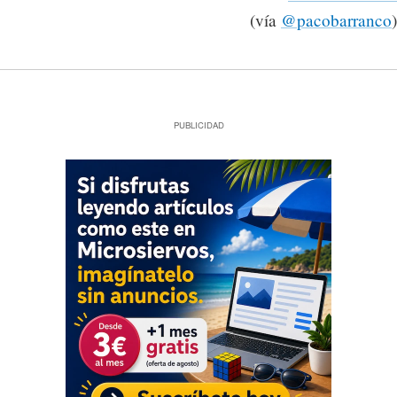
(vía
@pacobarranco
)
PUBLICIDAD