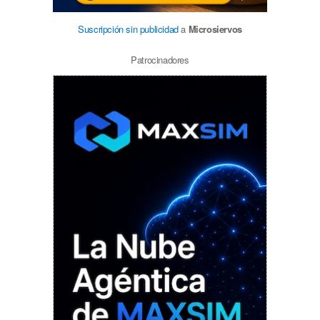
Suscripción sin publicidad
a
Microsiervos
Patrocinadores