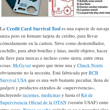
Credit Card Survival Tool
La
es una especie de navaja
suiza pero en formato tarjeta de crédito, para llevar
cómodamente en la cartera. Sirve como destornillador,
cuchillo, para abrir botellas y latas, medir objetos, hacer
de llave para tuercas e incluso como sierra, entre otras
cosas.
McGyver
seguro que tiene una y
Chuck Norris
obviamente no la necesita. Está fabricada por
BCB
Survival USA
que es una web bastante peculiar, llena de
gadgets
y productos extraños de «supervivencia»,
incluyendo
raciones
,
medicinas
y hasta el
Kit de
Supervivencia Oficial de la OTAN
(versión USAF) entre
otras cosas.
Nunca se sabe
cuándo se va a necesitar algo