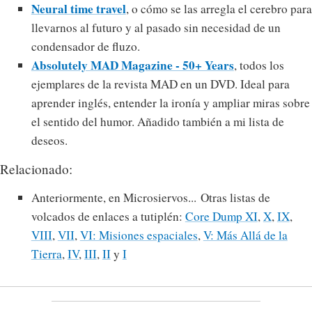
Neural time travel
, o cómo se las arregla el cerebro para
llevarnos al futuro y al pasado sin necesidad de un
condensador de fluzo.
Absolutely MAD Magazine - 50+ Years
, todos los
ejemplares de la revista MAD en un DVD. Ideal para
aprender inglés, entender la ironía y ampliar miras sobre
el sentido del humor. Añadido también a mi lista de
deseos.
Relacionado:
Anteriormente, en Microsiervos... Otras listas de
volcados de enlaces a tutiplén:
Core Dump XI
,
X
,
IX
,
VIII
,
VII
,
VI: Misiones espaciales
,
V: Más Allá de la
Tierra
,
IV
,
III
,
II
y
I