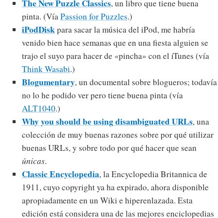
The New Puzzle Classics
, un libro que tiene buena
pinta. (Vía
Passion for Puzzles
.)
iPodDisk
para sacar la música del iPod, me habría
venido bien hace semanas que en una fiesta alguien se
trajo el suyo para hacer de «pincha» con el iTunes (vía
Think Wasabi
.)
Blogumentary
, un documental sobre blogueros; todavía
no lo he podido ver pero tiene buena pinta (vía
ALT1040
.)
Why you should be using disambiguated URLs
, una
colección de muy buenas razones sobre por qué utilizar
buenas URLs, y sobre todo por qué hacer que sean
únicas
.
Classic Encyclopedia
, la Encyclopedia Britannica de
1911, cuyo copyright ya ha expirado, ahora disponible
apropiadamente en un Wiki e hiperenlazada. Esta
edición está considera una de las mejores enciclopedias