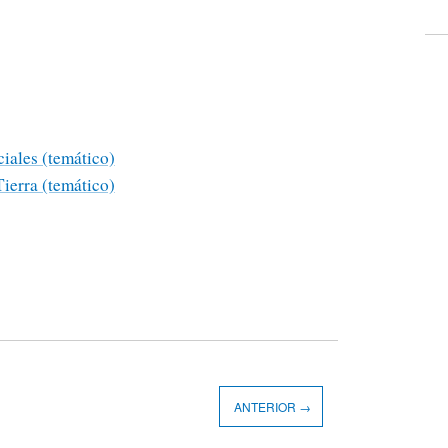
iales (temático)
ierra (temático)
ANTERIOR →