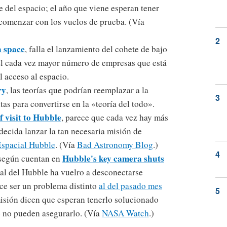
e del espacio; el año que viene esperan tener
 comenzar con los vuelos de prueba. (Vía
h space
, falla el lanzamiento del cohete de bajo
l cada vez mayor número de empresas que está
l acceso al espacio.
ry
, las teorías que podrían reemplazar a la
as para convertirse en la «teoría del todo».
f visit to Hubble
, parece que cada vez hay más
ecida lanzar la tan necesaria misión de
Espacial Hubble
. (Vía
Bad Astronomy Blog
.)
Hubble's key camera shuts
 según cuentan en
pal del Hubble ha vuelro a desconectarse
ce ser un problema distinto
al del pasado mes
misión dicen que esperan tenerlo solucionado
o no pueden asegurarlo. (Vía
NASA Watch
.)