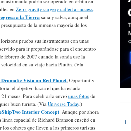
 un astronauta podría ser operado en órbita en
alles en
Zero-gravity surgery called a success
.
regresa a la Tierra
sana y salva, aunque el
el presupuesto de la inmensa mayoría de los
orizons prueba sus instrumentos con unas
 servido para ir preparándose para el encuentro
de febrero de 2007 cuando la sonda use la
 velocidad en su viaje hacia Plutón. (Vía
 Dramatic Vista on Red Planet
, Opportunity
toria, el objetivo hacia el que ha estado
 21 meses. Para celebrarlo envió
unas fotos
de
quier buen turista. (Vía
Universe Today
.)
ceShipTwo Interior Concept
. Aunque por ahora
la línea espacial de Richard Branson enseñó en
r los cohetes que lleven a los primeros turistas