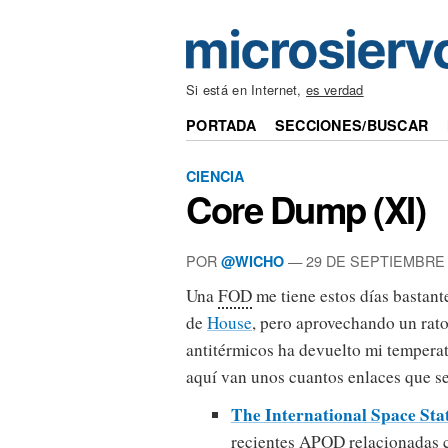
Si está en Internet,
es verdad
PORTADA
SECCIONES/BUSCAR
CIENCIA
Core Dump (XI)
POR
— 29 DE SEPTIEMBRE 
@WICHO
Una
FOD
me tiene estos días bastant
de
House
, pero aprovechando un rato
antitérmicos ha devuelto mi temperat
aquí van unos cuantos enlaces que 
The International Space St
recientes
APOD
relacionadas c