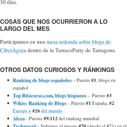
30 días.
COSAS QUE NOS OCURRIERON A LO
LARGO DEL MES
Participamos en una
mesa redonda sobre blogs de
CiberÀgora
dentro de la TarracoParty de Tarragona.
OTROS DATOS CURIOSOS Y RÁNKINGS
Ranking de blogs españoles
#1
– Puesto
, blogs en
español
Top Bitácoras.com, blogs hispanos
#3
– Puesto
Wikio: Ranking de Blogs
#1
#2
– Puesto
España,
#26
Europa
y
del mundo
Alexa
#9.112
- Puesto
del ránking mundial
Technorati
#70
- Subimos al puesto
(desde el #71) en el