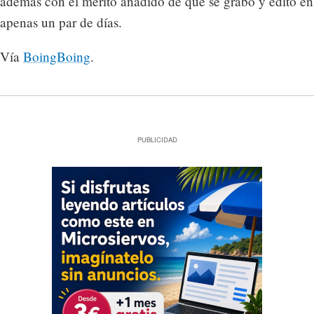
además con el mérito añadido de que se grabó y editó en
apenas un par de días.
Vía
BoingBoing
.
PUBLICIDAD