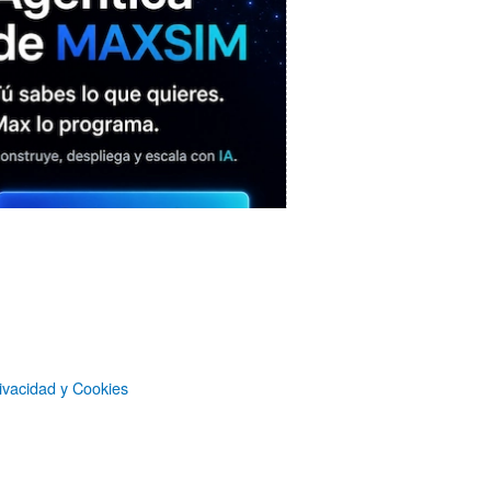
MAXSIM
- La nube agéntica
ivacidad y Cookies
LO MÁS VISTO RECIENTEMENTE
«Mira mamá, sin cookies»: una web
que revela todo lo que un sitio web