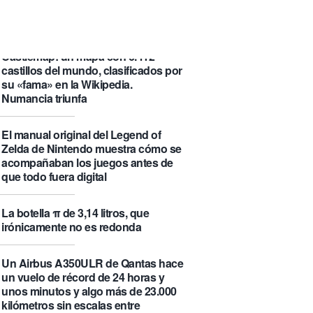
que se visita puede saber de ti y
además te explica cómo lo hace
Castlemap: un mapa con 6.412
castillos del mundo, clasificados por
su «fama» en la Wikipedia.
Numancia triunfa
El manual original del Legend of
Zelda de Nintendo muestra cómo se
acompañaban los juegos antes de
que todo fuera digital
La botella π de 3,14 litros, que
irónicamente no es redonda
Un Airbus A350ULR de Qantas hace
un vuelo de récord de 24 horas y
unos minutos y algo más de 23.000
kilómetros sin escalas entre