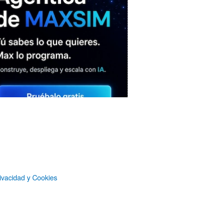
MAXSIM
- La nube agéntica
ivacidad y Cookies
LO MÁS VISTO RECIENTEMENTE
«Mira mamá, sin cookies»: una web
que revela todo lo que un sitio web