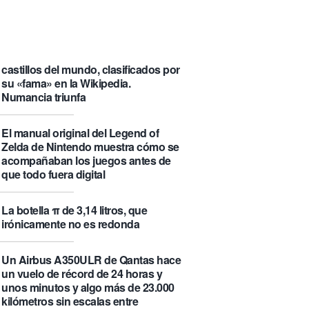
que se visita puede saber de ti y
además te explica cómo lo hace
Castlemap: un mapa con 6.412
castillos del mundo, clasificados por
su «fama» en la Wikipedia.
Numancia triunfa
El manual original del Legend of
Zelda de Nintendo muestra cómo se
acompañaban los juegos antes de
que todo fuera digital
La botella π de 3,14 litros, que
irónicamente no es redonda
Un Airbus A350ULR de Qantas hace
un vuelo de récord de 24 horas y
unos minutos y algo más de 23.000
kilómetros sin escalas entre