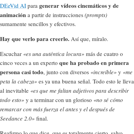
generar vídeos cinemáticos y de
DEeVid AI
para
animación
(prompts)
a partir de instrucciones
sumamente sencillos y efectivos.
Hay que verlo para creerlo.
Así que, míralo.
«es una auténtica locura»
Escuchar
más de cuatro o
que ha probado en primera
cinco veces a un experto
persona casi todo
«increíble»
«me
, junto con diversos
y
peta la cabeza»
es ya una buena señal. Todo esto le lleva
«es que me faltan adjetivos para describir
al inevitable
todo esto»
«no sé cómo
y a terminar con un glorioso
remarcar con más fuerza el antes y el después de
Seedance 2.0»
final.
Reafirmo lo que dice, que es totalmente cierto, salvo