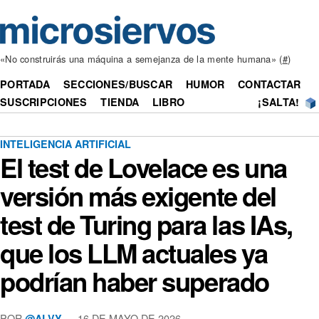
«No construirás una máquina a semejanza de la mente humana» (
#
)
PORTADA
SECCIONES/BUSCAR
HUMOR
CONTACTAR
SUSCRIPCIONES
TIENDA
LIBRO
¡SALTA!
INTELIGENCIA ARTIFICIAL
El test de Lovelace es una
versión más exigente del
test de Turing para las IAs,
que los LLM actuales ya
podrían haber superado
POR
— 16 DE MAYO DE 2026
@ALVY