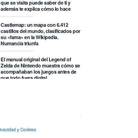
que se visita puede saber de ti y
además te explica cómo lo hace
Castlemap: un mapa con 6.412
castillos del mundo, clasificados por
su «fama» en la Wikipedia.
Numancia triunfa
El manual original del Legend of
Zelda de Nintendo muestra cómo se
acompañaban los juegos antes de
que todo fuera digital
La botella π de 3,14 litros, que
irónicamente no es redonda
Un Airbus A350ULR de Qantas hace
un vuelo de récord de 24 horas y
unos minutos y algo más de 23.000
ivacidad y Cookies
kilómetros sin escalas entre