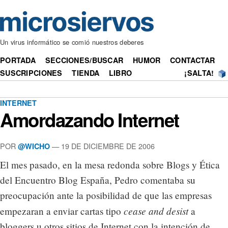
Un virus informático se comió nuestros deberes
PORTADA
SECCIONES/BUSCAR
HUMOR
CONTACTAR
SUSCRIPCIONES
TIENDA
LIBRO
¡SALTA!
INTERNET
Amordazando Internet
POR
— 19 DE DICIEMBRE DE 2006
@WICHO
El mes pasado, en la mesa redonda sobre Blogs y Ética
del Encuentro Blog España, Pedro comentaba su
preocupación ante la posibilidad de que las empresas
cease and desist
empezaran a enviar cartas tipo
a
bloggers u otros sitios de Internet con la intención de