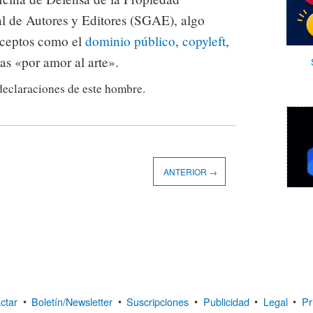
al de Autores y Editores (SGAE), algo
onceptos como el
dominio público
,
copyleft
,
as «por amor al arte».
declaraciones de este hombre.
ANTERIOR →
ctar
•
Boletín/Newsletter
•
Suscripciones
•
Publicidad
•
Legal
•
Pr