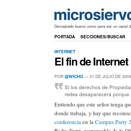
Demasiado bueno como para ser un canal 
PORTADA
SECCIONES/BUSCAR
INTERNET
El fin de Internet
POR
— 31 DE JULIO DE 200
@WICHO
Si los derechos de Propiedad
redes desaparecerá porque 
Entiendo que este señor tenga que
donde trabaja, y hay que reconoc
conferencia
en la
Campus Party 
Pedro Farré, responsable de la O