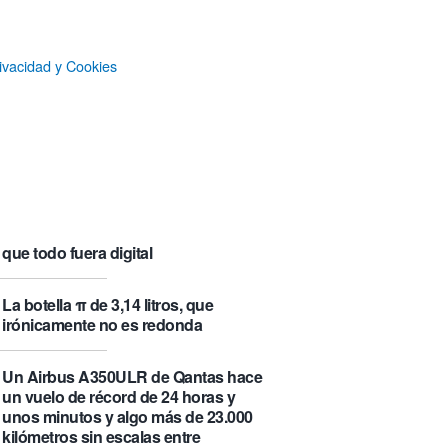
que se visita puede saber de ti y
además te explica cómo lo hace
ivacidad y Cookies
Castlemap: un mapa con 6.412
castillos del mundo, clasificados por
su «fama» en la Wikipedia.
Numancia triunfa
El manual original del Legend of
Zelda de Nintendo muestra cómo se
acompañaban los juegos antes de
que todo fuera digital
La botella π de 3,14 litros, que
irónicamente no es redonda
Un Airbus A350ULR de Qantas hace
un vuelo de récord de 24 horas y
unos minutos y algo más de 23.000
kilómetros sin escalas entre