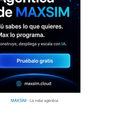
MAXSIM
- La nube agéntica
LO MÁS VISTO RECIENTEMENTE
«Mira mamá, sin cookies»: una web
que revela todo lo que un sitio web