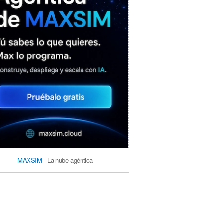
MAXSIM
- La nube agéntica
LO MÁS VISTO RECIENTEMENTE
«Mira mamá, sin cookies»: una web
que revela todo lo que un sitio web