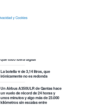
que se visita puede saber de ti y
además te explica cómo lo hace
ivacidad y Cookies
Castlemap: un mapa con 6.412
castillos del mundo, clasificados por
su «fama» en la Wikipedia.
Numancia triunfa
El manual original del Legend of
Zelda de Nintendo muestra cómo se
acompañaban los juegos antes de
que todo fuera digital
La botella π de 3,14 litros, que
irónicamente no es redonda
Un Airbus A350ULR de Qantas hace
un vuelo de récord de 24 horas y
unos minutos y algo más de 23.000
kilómetros sin escalas entre