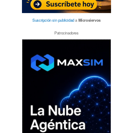
Suscripción sin publicidad
a
Microsiervos
Patrocinadores