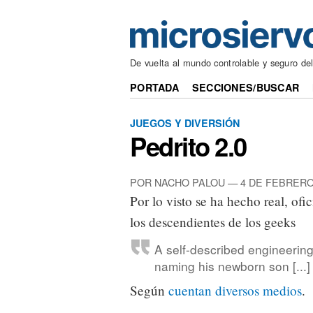
De vuelta al mundo controlable y seguro de
PORTADA
SECCIONES/BUSCAR
JUEGOS Y DIVERSIÓN
Pedrito 2.0
POR NACHO PALOU — 4 DE FEBRERO
Por lo visto se ha hecho real, ofi
los descendientes de los geeks
A self-described engineerin
naming his newborn son [...
Según
cuentan
diversos
medios
.