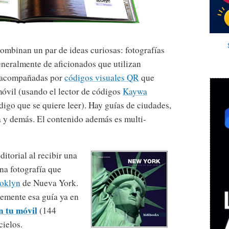
ombinan un par de ideas curiosas: fotografías
eneralmente de aficionados que utilizan
 acompañadas por
códigos visuales QR
que
 móvil (usando el lector de códigos
Kaywa
digo que se quiere leer). Hay guías de ciudades,
za y demás. El contenido además es multi-
ditorial al recibir una
una fotografía que
ooklyn
de Nueva York.
mente esa guía ya en
n tu móvil
(144
cielos.