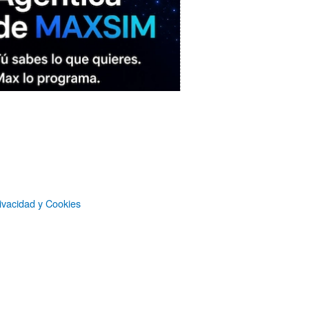
ivacidad y Cookies
MAXSIM
- La nube agéntica
LO MÁS VISTO RECIENTEMENTE
Castlemap: un mapa con 6.412
castillos del mundo, clasificados por