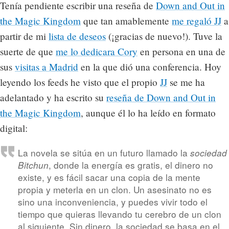
Tenía pendiente escribir una reseña de
Down and Out in
the Magic Kingdom
que tan amablemente
me regaló JJ
a
partir de mi
lista de deseos
(¡gracias de nuevo!). Tuve la
suerte de que
me lo dedicara Cory
en persona en una de
sus
visitas a Madrid
en la que dió una conferencia. Hoy
leyendo los feeds he visto que el propio
JJ
se me ha
adelantado y ha escrito su
reseña de Down and Out in
the Magic Kingdom
, aunque él lo ha leído en formato
digital:
La novela se sitúa en un futuro llamado la
sociedad
, donde la energía es gratis, el dinero no
Bitchun
existe, y es fácil sacar una copia de la mente
propia y meterla en un clon. Un asesinato no es
sino una inconveniencia, y puedes vivir todo el
tiempo que quieras llevando tu cerebro de un clon
al siguiente. Sin dinero, la sociedad se basa en el