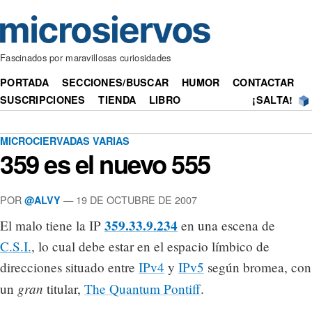
Fascinados por maravillosas curiosidades
PORTADA
SECCIONES/BUSCAR
HUMOR
CONTACTAR
SUSCRIPCIONES
TIENDA
LIBRO
¡SALTA!
MICROCIERVADAS VARIAS
359 es el nuevo 555
POR
— 19 DE OCTUBRE DE 2007
@ALVY
359.33.9.234
El malo tiene la IP
en una escena de
C.S.I.
, lo cual debe estar en el espacio límbico de
direcciones situado entre
IPv4
y
IPv5
según bromea, con
gran
un
titular,
The Quantum Pontiff
.