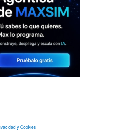
MAXSIM
- La nube agéntica
LO MÁS VISTO RECIENTEMENTE
ivacidad y Cookies
«Mira mamá, sin cookies»: una web
que revela todo lo que un sitio web