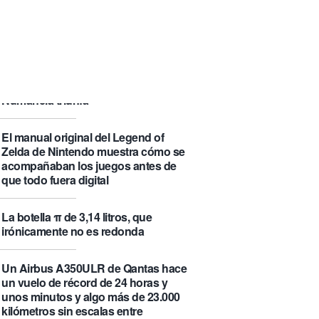
que se visita puede saber de ti y
además te explica cómo lo hace
Castlemap: un mapa con 6.412
castillos del mundo, clasificados por
su «fama» en la Wikipedia.
Numancia triunfa
El manual original del Legend of
Zelda de Nintendo muestra cómo se
acompañaban los juegos antes de
que todo fuera digital
La botella π de 3,14 litros, que
irónicamente no es redonda
Un Airbus A350ULR de Qantas hace
un vuelo de récord de 24 horas y
unos minutos y algo más de 23.000
kilómetros sin escalas entre