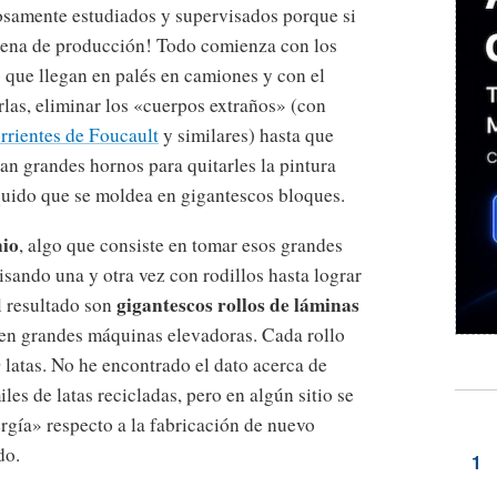
osamente estudiados y supervisados porque si
dena de producción! Todo comienza con los
o que llegan en palés en camiones y con el
arlas, eliminar los «cuerpos extraños» (con
rrientes de Foucault
y similares) hasta que
an grandes hornos para quitarles la pintura
íquido que se moldea en gigantescos bloques.
nio
, algo que consiste en tomar esos grandes
lisando una y otra vez con rodillos hasta lograr
gigantescos rollos de láminas
l resultado son
n grandes máquinas elevadoras. Cada rollo
latas. No he encontrado el dato acerca de
les de latas recicladas, pero en algún sitio se
gía» respecto a la fabricación de nuevo
do.