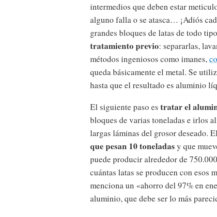
intermedios que deben estar meticul
alguno falla o se atasca… ¡Adiós ca
grandes bloques de latas de todo tip
tratamiento previo
: separarlas, lav
métodos ingeniosos como imanes,
co
queda básicamente el metal. Se utiliz
hasta que el resultado es aluminio l
tratar el alumi
El siguiente paso es
bloques de varias toneladas e irlos a
largas láminas del grosor deseado. E
que pesan 10 toneladas
y que mueve
puede producir alrededor de 750.000 
cuántas latas se producen con esos mi
menciona un «ahorro del 97% en ener
aluminio, que debe ser lo más pareci