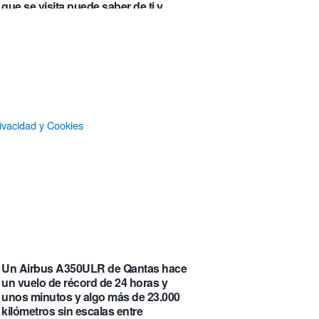
que se visita puede saber de ti y
además te explica cómo lo hace
Castlemap: un mapa con 6.412
castillos del mundo, clasificados por
su «fama» en la Wikipedia.
Numancia triunfa
ivacidad y Cookies
El manual original del Legend of
Zelda de Nintendo muestra cómo se
acompañaban los juegos antes de
que todo fuera digital
La botella π de 3,14 litros, que
irónicamente no es redonda
Un Airbus A350ULR de Qantas hace
un vuelo de récord de 24 horas y
unos minutos y algo más de 23.000
kilómetros sin escalas entre