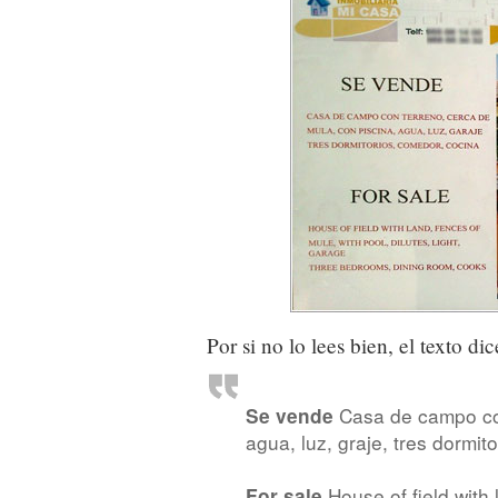
Por si no lo lees bien, el texto dic
Casa de campo con
Se vende
agua, luz, graje, tres dormit
House of field with 
For sale