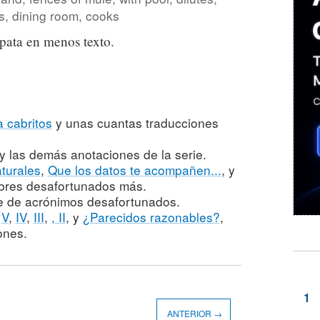
s, dining room, cooks
 pata en menos texto.
a cabritos
y unas cuantas traducciones
y las demás anotaciones de la serie.
turales
,
Que los datos te acompañen...
, y
mbres desafortunados más.
rie de acrónimos desafortunados.
,
V
,
IV
,
III
,
, II
, y
¿Parecidos razonables?
,
ones.
ANTERIOR →