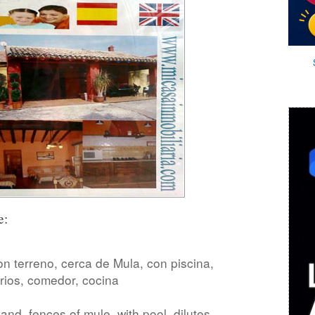
e:
 terreno, cerca de Mula, con piscina,
orios, comedor, cocina
land, fences of mule, with pool, dilutes,