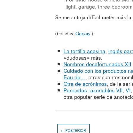
light, garage, three bedroom
Se me antoja difícil meter más la
(Gracias,
Gorzas
.)
La tortilla asesina
,
inglés par
«dudosas» más.
Nombres desafortunados XII
Cuidado con los productos na
Eau de…
, otros cuantos no
Otra de acrónimos
, de la se
Parecidos razonables VII
,
VI
otra popular serie de anotaci
← POSTERIOR