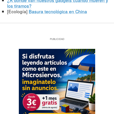
¿A dónde van nuestros gadgets cuando mueren y
los tiramos?
[Ecología]
Basura tecnológica en China
PUBLICIDAD