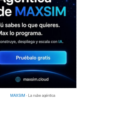
MAXSIM
- La nube agéntica
LO MÁS VISTO RECIENTEMENTE
«Mira mamá, sin cookies»: una web
que revela todo lo que un sitio web