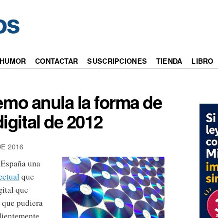
HUMOR
CONTACTAR
SUSCRIPCIONES
TIENDA
LIBRO
emo anula la forma de
igital de 2012
E 2016
n España una
ectual
que
gital que
o que pudiera
dientemente