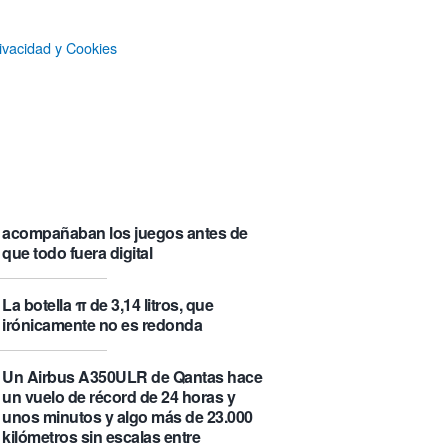
que se visita puede saber de ti y
además te explica cómo lo hace
ivacidad y Cookies
Castlemap: un mapa con 6.412
castillos del mundo, clasificados por
su «fama» en la Wikipedia.
Numancia triunfa
El manual original del Legend of
Zelda de Nintendo muestra cómo se
acompañaban los juegos antes de
que todo fuera digital
La botella π de 3,14 litros, que
irónicamente no es redonda
Un Airbus A350ULR de Qantas hace
un vuelo de récord de 24 horas y
unos minutos y algo más de 23.000
kilómetros sin escalas entre