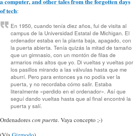
a computer, and other tales from the forgotten days
of tech
:
En 1950, cuando tenía diez años, fui de visita al
campus de la Universidad Estatal de Michigan. El
ordenador estaba en la planta baja, apagado, con
la puerta abierta. Tenía quizás la mitad de tamaño
que un gimnasio, con un montón de filas de
armarios más altos que yo. Di vueltas y vueltas por
los pasillos mirando a las válvulas hasta que me
aburrí. Pero para entonces ya no podía ver la
puerta, y no recordaba cómo salir. Estaba
literalmente «perdido en el ordenador». Así que
seguí dando vueltas hasta que al final encontré la
puerta y salí.
con puerta
Ordenadores
. Vaya concepto ;-)
(Vía
Gizmodo
).