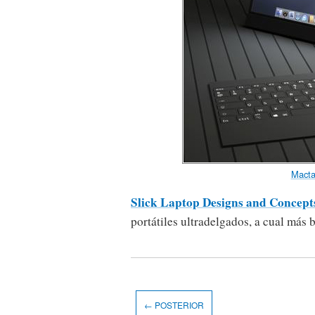
Mact
Slick Laptop Designs and Concept
portátiles ultradelgados, a cual más 
← POSTERIOR